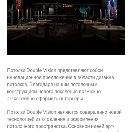
10
≈
2800
2
м
руб.
5
99
Ориентировочная площадь Вашего потолка
Подобрать исполнителя
Потолки Double Vision представляют собой
инновационное предложение в области дизайна
потолков. Благодаря нашим потолочным
конструкциям нового поколения возможно
эксклюзивно оформить интерьеры.
Потолки Double Vision являются совершенно новой
технологией изготовления и оформления
потолочного пространства. Основной идеей арт-