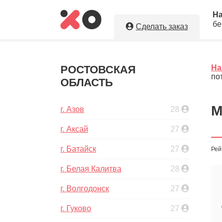
Н
бе
Сделать заказ
Укажите необходимые парам
натяжные потолки в г. Зерног
РОСТОВСКАЯ
На
по
ОБЛАСТЬ
Оставляя заявку, Вы даете разрешение н
персональных данных. Вы сохраните по
исполнителя.
М
г. Азов
28
г. Аксай
27
г. Батайск
27
Рей
5
Ориент
г. Белая Калитва
28
г. Волгодонск
27
г. Гуково
27