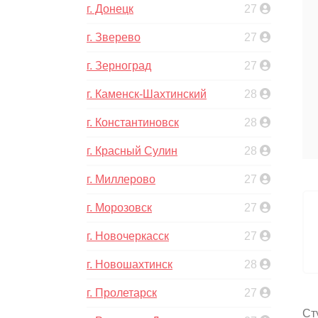
г. Донецк
27
г. Зверево
27
г. Зерноград
27
г. Каменск-Шахтинский
28
г. Константиновск
28
г. Красный Сулин
28
г. Миллерово
27
г. Морозовск
27
г. Новочеркасск
27
г. Новошахтинск
28
г. Пролетарск
27
Ст