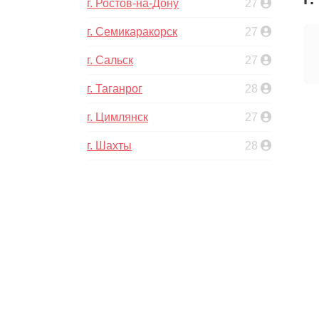
г. Ростов-на-Дону
27
г. Семикаракорск
27
г. Сальск
27
г. Таганрог
28
г. Цимлянск
27
г. Шахты
28