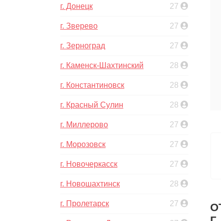
г. Донецк
27
г. Зверево
27
г. Зерноград
27
г. Каменск-Шахтинский
28
г. Константиновск
28
г. Красный Сулин
28
г. Миллерово
27
г. Морозовск
27
г. Новочеркасск
27
г. Новошахтинск
28
г. Пролетарск
27
О
Г