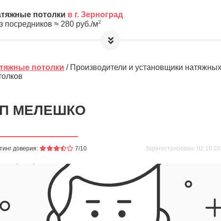
атяжные потолки
в г. Зерноград
2
з посредников ≈
280
руб./м
етры, а мы предложим Вам
лучшую цену
рад!
тяжные потолки
/ Производители и установщики натяжны
толков
а обработку и хранение Ваших
лную анонимность до выбора
П МЕЛЕШКО
10
≈
2800
2
м
руб.
тинг доверия:
7/10
Зарегистрирован: 02.10.201
ировочная площадь Вашего потолка