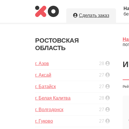
Н
бе
Сделать заказ
Укажите необходимые парам
натяжные потолки в г. Зерног
РОСТОВСКАЯ
На
по
ОБЛАСТЬ
Оставляя заявку, Вы даете разрешение н
персональных данных. Вы сохраните по
исполнителя.
И
г. Азов
28
г. Аксай
27
г. Батайск
27
Рей
5
Ориент
г. Белая Калитва
28
г. Волгодонск
27
г. Гуково
27